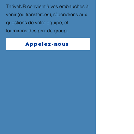
ThriveNB convient à vos embauches à
venir (ou transférées), répondrons aux
questions de votre équipe, et
fournirons des prix de group.
Appelez-nous