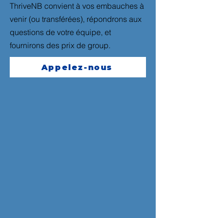
ThriveNB convient à vos embauches à
venir (ou transférées), répondrons aux
questions de votre équipe, et
fournirons des prix de group.
Appelez-nous